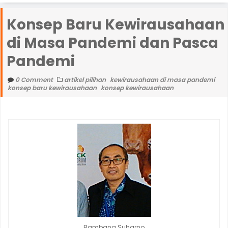
e
Konsep Baru Kewirausahaan
n
di Masa Pandemi dan Pasca
u
Pandemi
0 Comment
artikel pilihan
kewirausahaan di masa pandemi
konsep baru kewirausahaan
konsep kewirausahaan
Bambang Suharno