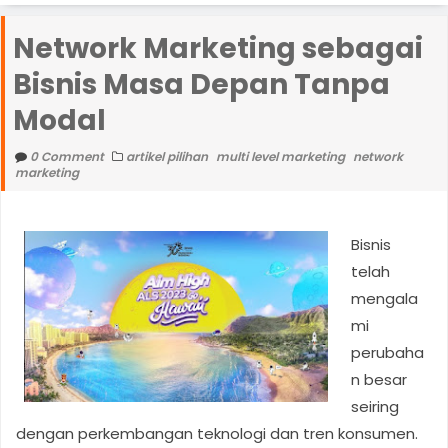
e
Network Marketing sebagai
n
Bisnis Masa Depan Tanpa
u
Modal
0 Comment
artikel pilihan
multi level marketing
network
marketing
Bisnis
telah
mengala
mi
perubaha
n besar
seiring
dengan perkembangan teknologi dan tren konsumen.